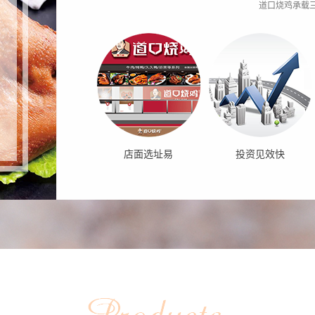
道口烧鸡承载
店面选址易
投资见效快