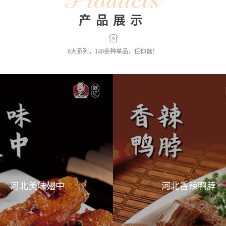
产品展示
6大系列，140余种单品，任你选！
河北香辣鸭脖
河北香卤猪蹄