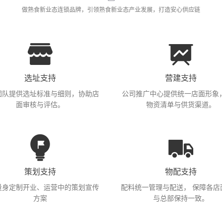
做熟食新业态连锁品牌，引领熟食新业态产业发展，打造安心供应链
选址支持
营建支持
团队提供选址标准与细则，协助店
公司推广中心提供统一店面形象
面审核与评估。
物资清单与供货渠道。
策划支持
物配支持
量身定制开业、运营中的策划宣传
配料统一管理与配送， 保障各店
方案
与总部保持一致。