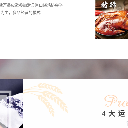
 年魏万鑫应邀参加滑县道口烧鸡协会举
主，多品经营的模式...
4
大运